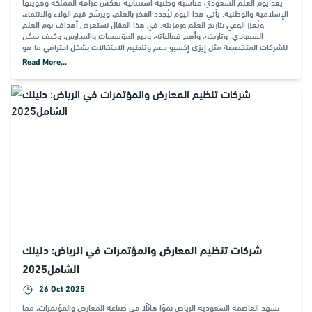
يُعَدّ يوم العلم السعودي مناسبة وطنية استثنائية تعكس عراقة المملكة وهويتها
الإسلامية والوطنية. يأتي هذا اليوم ليُجدد الفخر بالعلم، ويرسّخ قيم الولاء والانتماء،
ويُعزز الوعي بتاريخ العلم ورمزيته. في هذا المقال نستعرض أهداف يوم العلم
السعودي، وتاريخه، وأهم فعالياته، ودور المؤسسات والمدارس، وكيف يمكن
للشركات المتخصصة مثل إيزي إكسبو دعم وتنظيم الاحتفالات بشكل احترافي ما هو
Read More...
شركات تنظيم المعارض والمؤتمرات في الرياض: دليلك
الشامل2025
26 Oct 2025
تشهد العاصمة السعودية الرياض نموًا هائلًا في صناعة المعارض والمؤتمرات، مما