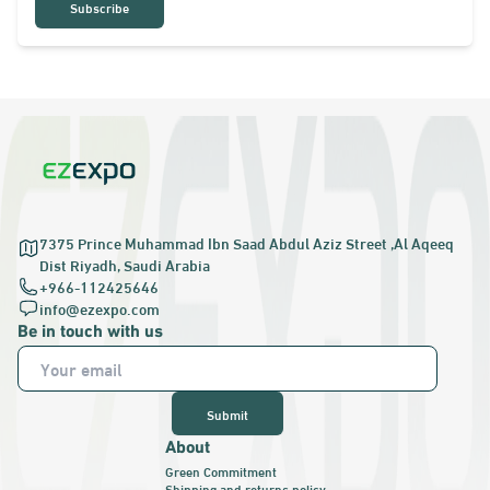
Subscribe
7375 Prince Muhammad Ibn Saad Abdul Aziz Street ,Al Aqeeq
Dist Riyadh, Saudi Arabia
‪+966-112425646‬
info@ezexpo.com
Be in touch with us
Submit
About
Green Commitment
Shipping and returns policy