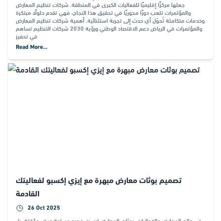
جعلها مركزًا إقليميًا للفعاليات الكبرى في المنطقة. شركات تنظيم المعارض
والمؤتمرات تلعب دورًا محوريًا في تحقيق هذا النجاح، فهي تقدم حلولًا مبتكرة
وخدمات متكاملة تُحوّل أي حدث إلى تجربة استثنائية. أهمية شركات تنظيم المعارض
والمؤتمرات في الرياض دعم الاقتصاد الوطني ورؤية 2030 شركات التنظيم تساهم
في تحفيز
Read More...
تصميم بوثات معارض مبهرة مع إيزي إكسبو لفعاليتك
القادمة
26 Oct 2025
في عالم المعارض والفعاليات، بوثات المعارض ليست مجرد مساحة عرض مؤقتة، بل